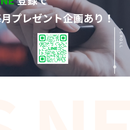
SCROLL
 NE