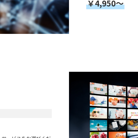
￥4,950～