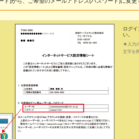
ド)から、ご希望のメールアドレス(パスワード)に変更
ログイ
い。
★入力
文字を