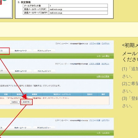
<初期
メール
くださ
(1)「
さい。
(2)ご
さい。
(3)「
さい。