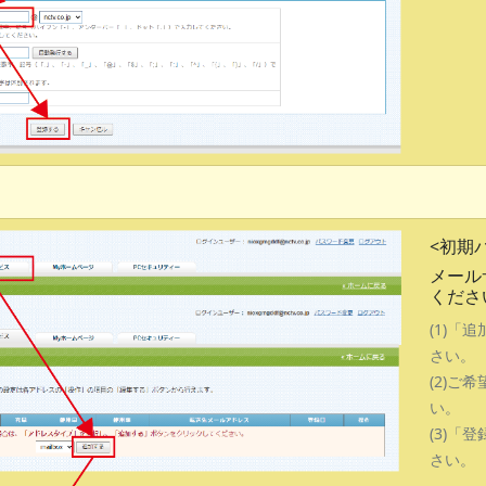
<初期
メール
くださ
(1)「
さい。
(2)ご
い。
(3)「
さい。